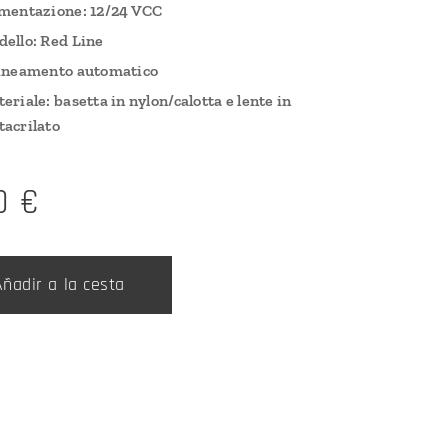
mentazione: 12/24 VCC
ello: Red Line
ineamento automatico
eriale: basetta in nylon/calotta e lente in
acrilato
0
€
Añadir a la cesta