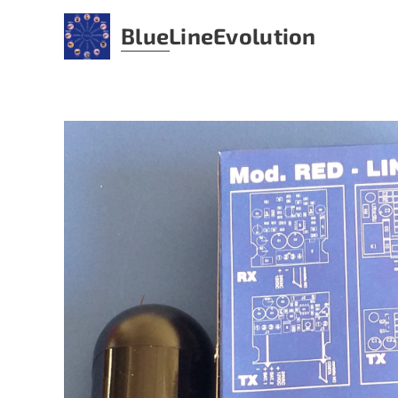
BlueLine
Evolution