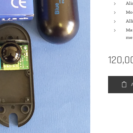
Ali
Mod
All
Mat
met
120,0