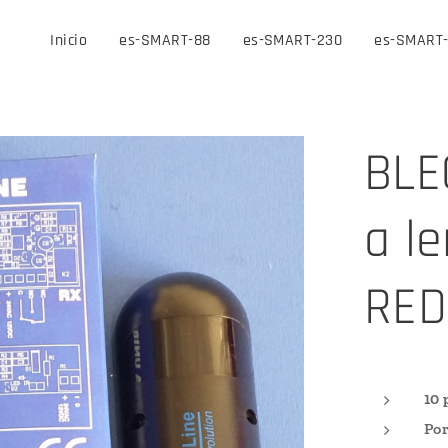
Inicio
es-SMART-88
es-SMART-230
es-SMART
BLE
a l
RED
10 
Por