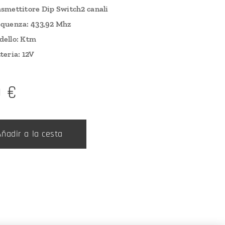
smettitore Dip Switch
2 canali
quenza: 433,92 Mhz
dello: Ktm
teria: 12V
0
€
Añadir a la cesta