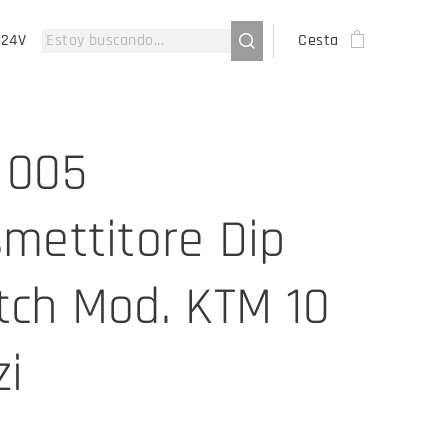
-24V
Cesta
 005
smettitore Dip
tch Mod. KTM 10
zi