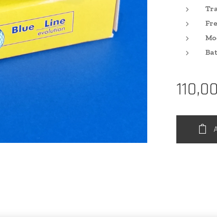
Tra
Fre
Mo
Bat
110,0