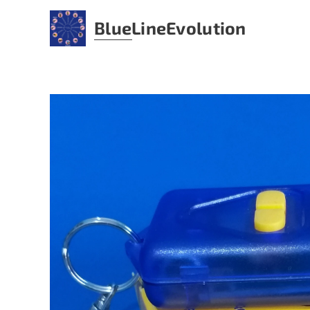
BlueLine
Evolution