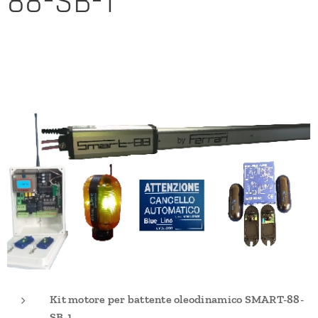
88-SB-1
Kit motore per battente oleodinamico SMART-88-
SB-1