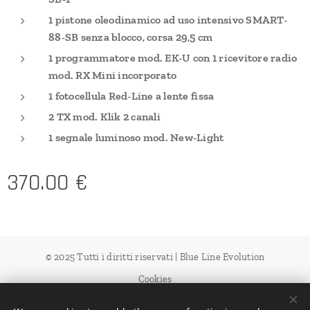
1 pistone oleodinamico ad uso intensivo
SMART-
88-SB
senza blocco, corsa 29,5 cm
1 programmatore mod. EK-U con 1
ricevitore radio
mod. RX Mini incorporato
1 fotocellula Red-Line a lente fissa
2 TX mod. Klik 2 canali
1 segnale luminoso mod. New-Light
370.00
€
© 2025 Tutti i diritti riservati | Blue Line Evolution
Cookies
Languages