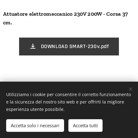
Attuatore elettromeccanico 230V 200W - Corsa 37
cm.
DOWNLOAD SMART-230v.pdf
Utilizziamo i cookie per consentire il corretto funzionamento
© 2026 Tutti i diritti riservati | Blue Line Evolution
e la sicurezza del nostro sito web e per offrirti la migliore
Cookies
esperienza utente possibile.
Lingue
Accetta solo i necessari
Accetta tutti
Italiano
Español
English